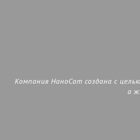
Техническая
Компания НаноСат создана с цель
а ж