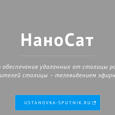
 поддержка от 5 000 ₽
НаноСат
ю обеспечения удаленных от столицы р
ителей столицы – телевидением эфир
USTANOVKA-SPUTNIK.RU